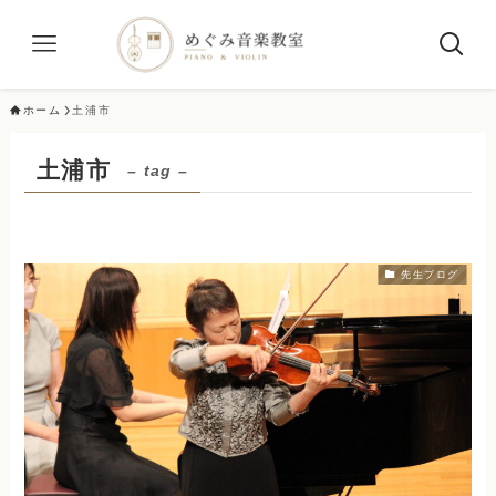
ホーム
土浦市
土浦市
– tag –
先生ブログ