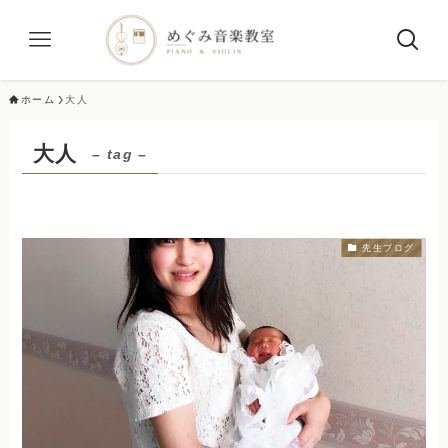
ホーム
大人
大人
– tag –
先生ブログ