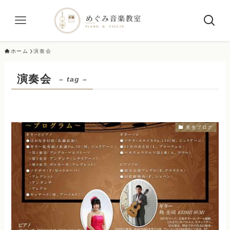
ホーム
演奏会
演奏会
– tag –
先生ブログ