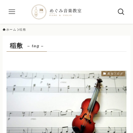
ホーム
稲敷
稲敷
– tag –
先生ブログ