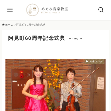
ホーム
阿見町60周年記念式典
阿見町60周年記念式典
– tag –
先生ブログ