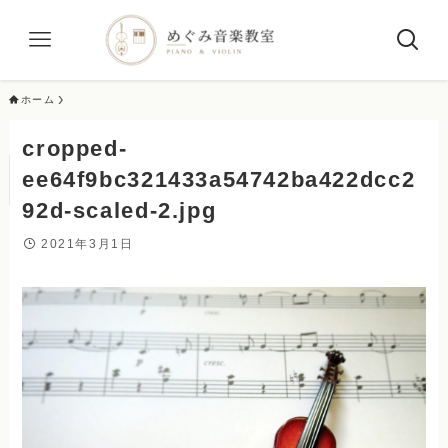
ホーム
cropped-
ee64f9bc321433a54742ba422dcc2
92d-scaled-2.jpg
2021年3月1日