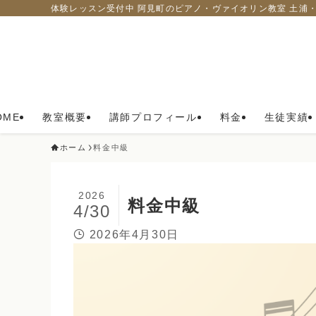
体験レッスン受付中 阿見町のピアノ・ヴァイオリン教室 土浦
OME
教室概要
講師プロフィール
料金
生徒実績
ホーム
料金中級
2026
料金中級
4/30
2026年4月30日