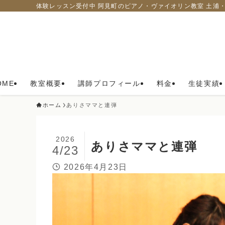
体験レッスン受付中 阿見町のピアノ・ヴァイオリン教室 土浦
OME
教室概要
講師プロフィール
料金
生徒実績
ホーム
ありさママと連弾
2026
ありさママと連弾
4/23
2026年4月23日