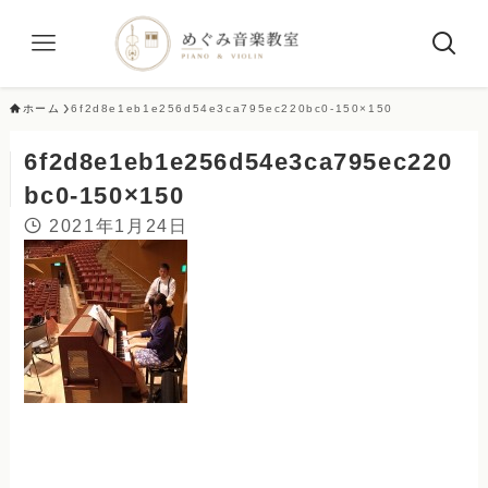
ホーム
6f2d8e1eb1e256d54e3ca795ec220bc0-150×150
6f2d8e1eb1e256d54e3ca795ec220
bc0-150×150
2021年1月24日