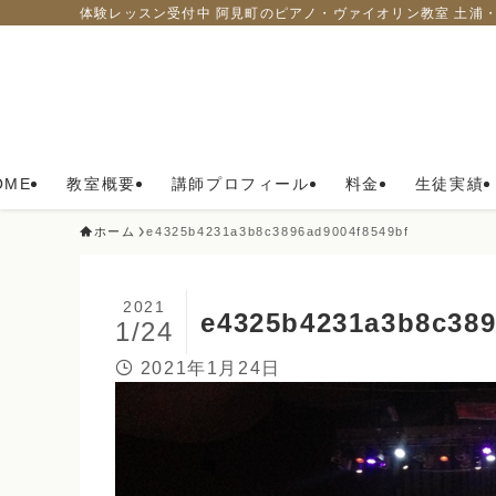
体験レッスン受付中 阿見町のピアノ・ヴァイオリン教室 土浦
OME
教室概要
講師プロフィール
料金
生徒実績
ホーム
e4325b4231a3b8c3896ad9004f8549bf
2021
e4325b4231a3b8c389
1/24
2021年1月24日