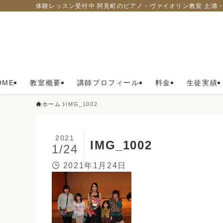
体験レッスン受付中 阿見町のピアノ・ヴァイオリン教室 土浦
OME
教室概要
講師プロフィール
料金
生徒実績
ホーム
IMG_1002
2021
IMG_1002
1/24
2021年1月24日