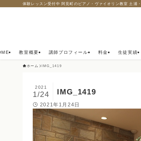
体験レッスン受付中 阿見町のピアノ・ヴァイオリン教室 土浦
OME
教室概要
講師プロフィール
料金
生徒実績
ホーム
IMG_1419
2021
IMG_1419
1/24
2021年1月24日